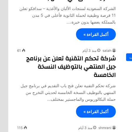
الشركة السعودية لمنتجات الألبان والأغذية – سدافكو تعلن
11 فرصة وظيفية لحملة الثانوية فأعلى في 5 مدن
بالمملكة بعضها بدون خبرة،…
أكمل القراءة »
salah
منذ 3 أيام
61
شركة تحكم التقنية تعلن عن برنامج
ت
جيل المنتهي بالتوظيف النسخة
الخامسة
شركة تحكم التقنية تعلن فتح باب التقديم في برنامج جيل
المنتهي بالتوظيف النسخة الخامسة لحديثي التخرج من
حملة البكالوريوس والماجستير بمختلف…
أكمل القراءة »
shmrani
منذ 3 أيام
115