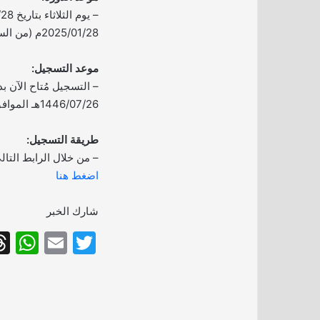
2025/01/28م (من الساعة 3:30 مساءً).
موعد التسجيل:
– التسجيل مُتاح الآن بدأ
1446/07/26هـ الموافق 2025/01/26م.
طريقة التسجيل:
– من خلال الرابط التال
اضغط هنا
شارك الخبر
W
E
T
h
m
w
at
ai
itt
s
l
er