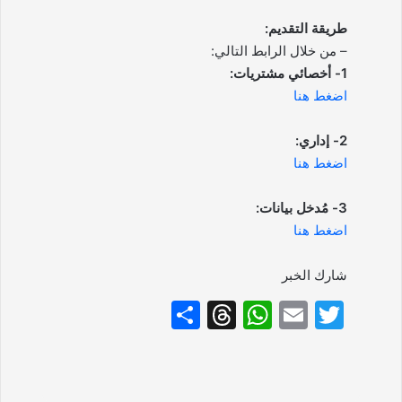
طريقة التقديم:
– من خلال الرابط التالي:
1- أخصائي مشتريات:
اضغط هنا
2- إداري:
اضغط هنا
3- مُدخل بيانات:
اضغط هنا
شارك الخبر
S
T
W
E
T
h
hr
h
m
w
ar
e
at
ai
itt
e
a
s
l
er