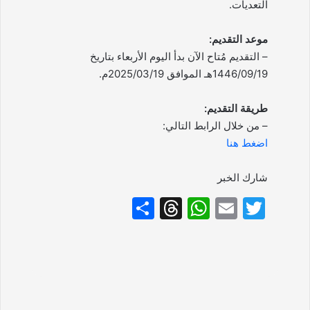
التعديات.
موعد التقديم:
– التقديم مُتاح الآن بدأ اليوم الأربعاء بتاريخ
1446/09/19هـ الموافق 2025/03/19م.
طريقة التقديم:
– من خلال الرابط التالي:
اضغط هنا
شارك الخبر
S
T
W
E
T
h
hr
h
m
w
ar
e
at
ai
itt
e
a
s
l
er
d
A