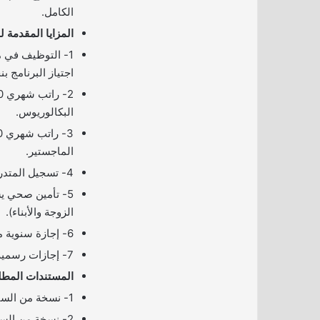
الكامل.
المزايا المقدمة ل
1- التوظيف في م
اجتياز البرنامج بن
البكالوريوس.
الماجستير.
4- تسجيل المتدربين في التأمينات الاجتماعية.
5- تأمين صحي ي
الزوجة والأبناء).
6- إجازة سنوية مدفوعة الأجر.
7- إجازات رسمية مدفوعة الأجر.
المستندات المطلو
1- نسخة من السيرة الذاتية باللغة الإنجليزية.
2- نسخة من الس