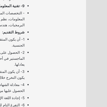
9- تقنية المعلومات والتكنولوجيا الرقمية
­- التخصصات الم
المعلومات، نظم ا
البرمجيات، هندسة
شروط التقديم:
1- أن يكون المت
الجنسية.
2- الحصول على 
الماجستير في أح
يعادلها.
3- أن يكون الم
يكون التخرج خلال الـ 12 شهرًا 
4- معادلة الشها
الحصول عليها من
5- إجادة اللغة الإنجليزية.
6- التفرغ التام 