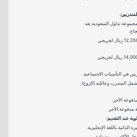
لمتدربين:
جموعة تداول السعودية بعد
جاح.
2- راتب شهري 12,350 ريال لخريجي
3- راتب شهري 14,000 ريال لخريجي
شمل المتدرب وعائلته (الزوج/
بة عند التقديم:
جل الأكاديمي وشهادة