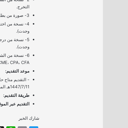
التخرج.
3- صورة من بطاقة الهوية الوطنية.
4- نسخة من اختب
وجدت).
5- نسخة من درجة 
وجدت).
CME، CPA، CFA (إن وجدت)
موعد التقديم:
­- التقديم متاح حا
1447/7/11هـ الموافق 2025/12/31م.
طريقة التقديم:
التقديم عبر الم
شارك الخبر