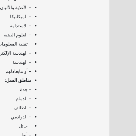
– الأغذية والألبان
– الميكانيكا
– الاستدامة
– العلوم البيئية
– تقنية المعلوما
– الهندسة الإلكتر
– الهندسة
– أو مايعادلهم
مناطق العمل:
– جدة
– ⁠الدمام
– الطائف
– الدوادمي
– حائل
– أبها