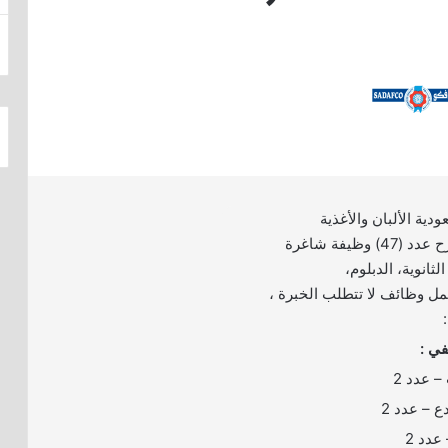
دية الألبان والأغذية
(سدافكو) عن طرح عدد (47) وظيفة شاغرة
الثانوية، الدبلوم،
مل وظائف لا تتطلب الخبرة ،
ي :
 عدد 2
– عدد 2
دد 2