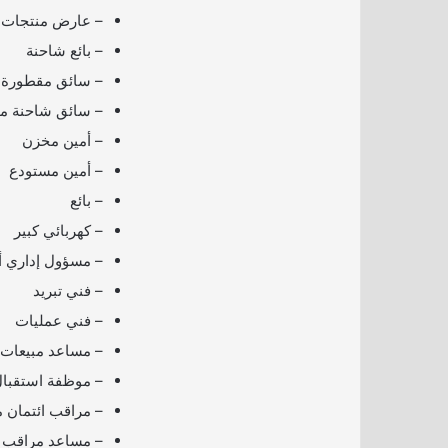
– عارض منتجات
– بائع شاحنة
– سائق مقطورة
– سائق شاحنة مب
– أمين مخزن
– أمين مستودع
– بائع
– كهربائي كبير
– مسؤول إداري أ
– فني تبريد
– فني عمليات
– مساعد مبيعات
– موظفة استقبا
– مراقب ائتمان 
– مساعد مراقب ا