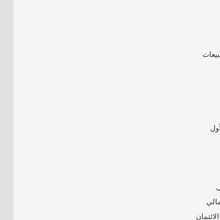
يعات
ول
ل
مالي
لائتمان