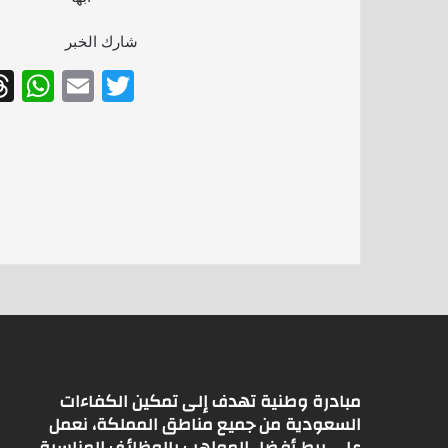
شارك الخبر
W
E
T
h
m
w
at
ai
itt
s
l
er
A
p
p
مبادرة وطنية تهدف إلى تمكين الكفاءات
السعودية من جميع مناطق المملكة، نعمل
على ربط أفضل المواهب بالوظائف المناسبة،