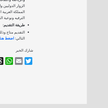
الزوار الدوليين 
المملكة العربية ا
الترفيه ونوعية ا
طريقة التقديم:
التقديم متاح وذل
التالي:
اضغط هنا
شارك الخبر
W
E
T
h
m
w
at
ai
itt
s
l
er
A
p
p