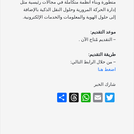
متطورة وبناء أنظمة متكاملة في مجالات رئيسية مثل
إدارة الحركة المرورية وحلول النقل الذكية بالإضافة
إلى حلول الهوية والمعلومات والخدمات الإلكترونية.
موعد التقديم:
– التقديم مُتاح الآن .
طريقة التقديم:
– من خلال الرابط التالي:
اضغط هنا
شارك الخبر
S
T
W
E
T
h
hr
h
m
w
ar
e
at
ai
itt
e
a
s
l
er