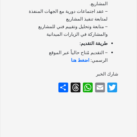
المشاريع.
– عقد اجتماعات دورية مع الجهات المنفذة
لمتابعة تنفيذ المشاريع
– متابعة وتحليل وتقييم فني للمشاريع
والمشاركة في الزيارات الميدانية
طريقة التقديم:
– التقديم مُتاح حالياً عبر الموقع
الرسمي:
اضغط هنا
شارك الخبر
S
T
W
E
T
h
hr
h
m
w
ar
e
at
ai
itt
e
a
s
l
er
d
A
s
p