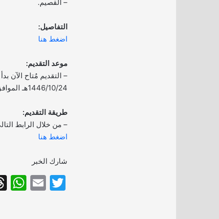
– القصيم.
التفاصيل:
اضغط هنا
موعد التقديم:
– التقديم مُتاح الآن بدأ ا
1446/10/24هـ الموافق 2025/04/22م.
طريقة التقديم:
– من خلال الرابط التال
اضغط هنا
شارك الخبر
W
E
T
h
m
w
at
ai
itt