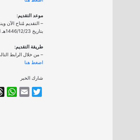
موعد التقديم:
– التقديم مُتاح الآن و
بتاريخ 1446/12/23هـ الموافق 2025/06/19م.
طريقة التقديم:
– من خلال الرابط التال
اضغط هنا
شارك الخبر
W
E
T
h
m
w
at
ai
itt
s
l
er
A