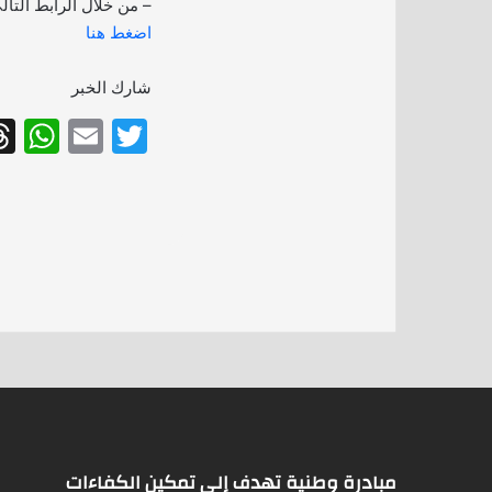
– من خلال الرابط التال
اضغط هنا
شارك الخبر
W
E
T
h
m
w
at
ai
itt
s
l
er
A
p
p
مبادرة وطنية تهدف إلى تمكين الكفاءات