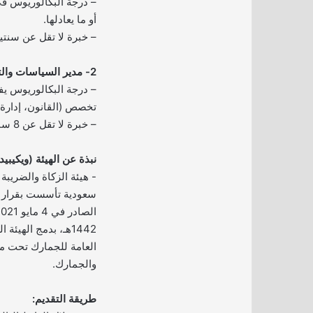
– درجة البكالوريوس ف
أو ما يعادلها.
– خبرة لا تقل عن سنت
2- مدير السياسات والتشريعات الضريبية:
– درجة البكالوريوس ي
تخصص (القانون، إدارة ال
– خبرة لا تقل عن 8 سنوات في مجال ذات صلة.
نبذة عن الهيئة (ويكيبيدي
​​​​​​- هيئة الزكاة والض
سعودية تأسست بقرار 
1442هـ، بدمج الهيئة
العامة للجمارك تحت مس
والجمارك.
طريقة التقديم: