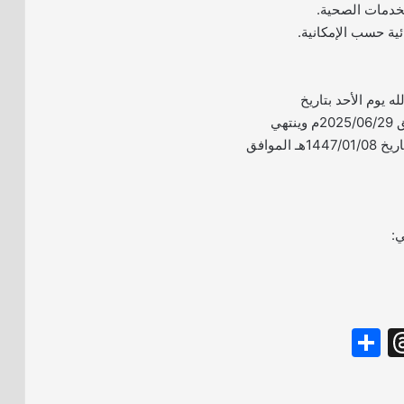
للخدمات الصحية.
له يوم الأحد بتاريخ
1447/01/04هـ الموافق 2025/06/29م وينتهي
التقديم يوم الخميس بتاريخ 1447/01/08هـ الموافق
ي:
S
T
h
hr
ar
e