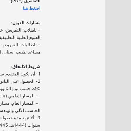
التفاصيل (PDF):
اضغط هنا
مسارات القبول:
– للطلاب: التمريض، علو
العلوم الطبية التطبيقية
– للطالبات: التمريض، ع
مساعد طبيب أسنان، الع
شروط الالتحاق:
1- أن يكون المتقدم سعودي الأصل والنشأة.
2- الحصول على الثانو
90% حسب نوع الثانوية:
– المسار العلمي (عام 1444هـ)
– المسار العام، مسار 
الحاسب الآلي والهندسة (أعوام 445
3- ألا تزيد مدة حصوله