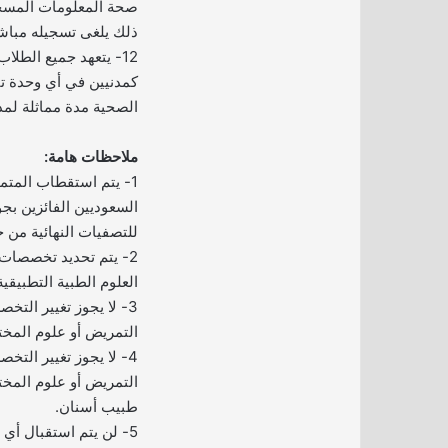
صحة المعلومات المسج
ذلك يلغى تسجيله مباش
12- يتعهد جميع الطلا
كمدنيين في أي وحدة تاب
الصحية مدة مماثلة لمدة
ملاحظات هامة:
1- يتم استقطاب المتم
السعوديين الفائزين بجو
للتصفيات النهائية من 
2- يتم تحديد تخصصات
العلوم الطبية التطبيقية
3- لا يجوز تغيير الت
التمريض أو علوم المختب
4- لا يجوز تغيير الت
التمريض أو علوم المختب
طبيب أسنان.
5- لن يتم استقبال أي خطابات أو طلبات ورقية.