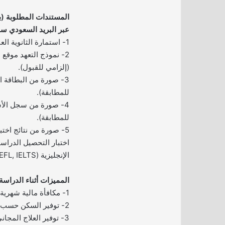
المستندات المطلوبة (بع
عبر البريد السعودي س
1- استمارة الثانوية العامة الأصل وصورتين عنها.
2- نموذج التعهد موقع
(إلزامي للقبول).
3- صورة من البطاقة 
للمطابقة).
4- صورة من سجل الأس
للمطابقة).
5- صورة من نتائج اختبا
اختبار التحصيل الدراسي
الإنجليزية (STEP, TOEFL, IELTS).
المميزات أثناء الدراسة:
1- مكافأة مالية شهرية قدرها 1,000 ريال.
2- توفير السكن حسب الإمكانية.
3- توفير العلاج المج