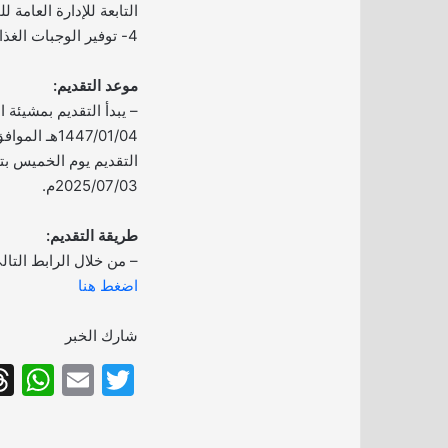
التابعة للإدارة العامة 
4- توفير الوجبات الغذائية حسب الإمكانية.
موعد التقديم:
– يبدأ التقديم بمشيئة ال
2025/07/03م.
طريقة التقديم:
– من خلال الرابط التال
اضغط هنا
شارك الخبر
W
E
T
h
m
w
at
ai
itt