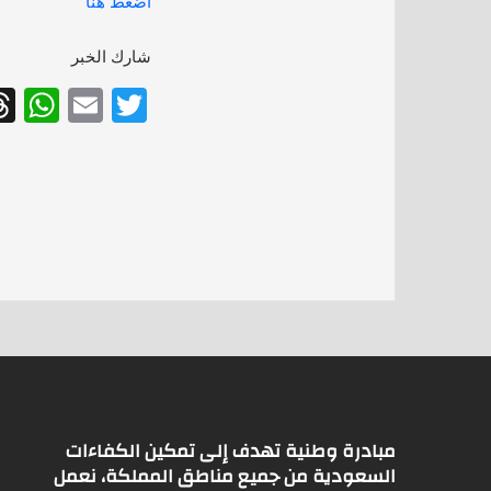
اضغط هنا
شارك الخبر
W
E
T
h
m
w
at
ai
itt
s
l
er
A
p
p
مبادرة وطنية تهدف إلى تمكين الكفاءات
السعودية من جميع مناطق المملكة، نعمل