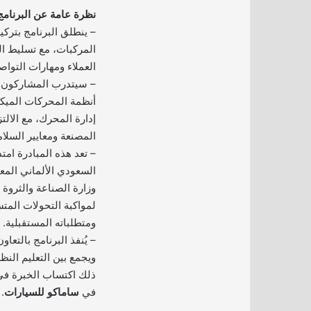
نظرة عامة عن البرنامج
– ينطلق البرنامج بترك
المركبات، مع تسليط ال
العملاء ومهارات التواص
– سيتدرب المشاركون 
أنظمة المحركات الميكان
إدارة المحرك، مع الال
المصنعة ومعايير السلام
– تعد هذه المبادرة امتدا
السعودي الألماني المعت
وزارة الصناعة والثروة 
لمواكبة التحولات المت
ومتطلباته المستقبلية.
– يُنفذ البرنامج بالتعا
ويجمع بين التعليم النظ
ذلك اكتساب الخبرة في
في
ساماكو للسيارات
.