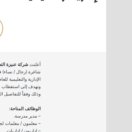
أعلنت
شركة عنيزة التع
شاغرة (رجال / نساء)
وتهدف إلى استقطاب ال
وذلك وفقاً للتفاصيل ال
الوظائف المتاحة:
– مدير مدرسة.
– معلمون / معلمات لجم
– إداريون / إداريات.