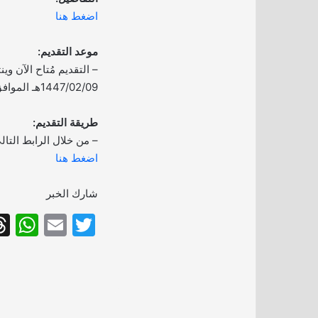
اضغط هنا
موعد التقديم:
– التقديم مُتاح الآن وين
1447/02/09هـ الموافق 2025/08/03م.
طريقة التقديم:
– من خلال الرابط التال
اضغط هنا
شارك الخبر
W
E
T
h
m
w
at
ai
itt
s
l
er
A