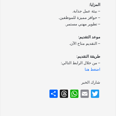
المزايا:
– بيئة عمل جذابة.
– حوافز مميزة للموظفين.
– تطوير مهني مستمر.
موعد التقديم:
– التقديم متاح الآن.
طريقة التقديم:
– من خلال الرابط التالي:
اضغط هنا
شارك الخبر
S
T
W
E
T
h
hr
h
m
w
ar
e
at
ai
itt