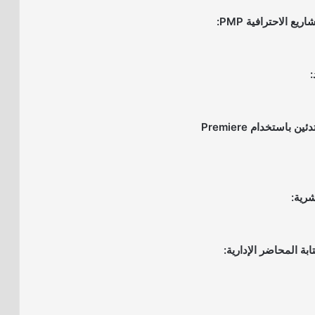
8- مونتاج الفيديو للمبتدئين باستخدام Premiere