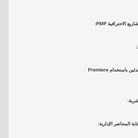
8- مونتاج الفيديو للمبتدئين باستخدام Premiere