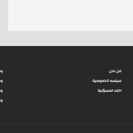
e
a
d
s
من نحن
وظ
سياسه الخصوصية
وظ
اخلاء المسؤلية
وظ
وظ