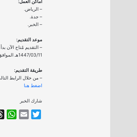
أماكن العمل:
– الرياض.
– جدة.
– الخبر.
موعد التقديم:
– التقديم مُتاح الآن بدأ 
1447/03/11هـ الموافق 2025/09/03م.
طريقة التقديم:
– من خلال الرابط التال
اضغط هنا
شارك الخبر
W
E
T
h
m
w
at
ai
itt