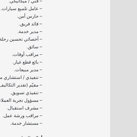
– فني / ميكانيكي.
– عامل تلميع سيارات.
– حارس أمن.
– قائد فريق.
– مدير خدمة.
– أخصائي تحسين رحلة 
– سائق.
– مراقب أوقات.
– بائع قطع غيار.
– مدير مبيعات.
– تنفيذي / استشاري مب
– مقيّم (تقدير التكاليف
– تنفيذي تسويق.
– مسؤول تجربة العملاء
– مشرف استقبال.
– مراقب ورشة عمل.
– مستشار خدمة.