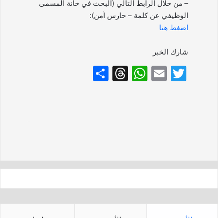
– من خلال الرابط التالي (البحث في خانة المسمى
الوظيفي عن كلمة – حارس أمن):
اضغط هنا
شارك الخبر
S
T
W
E
T
h
hr
h
m
w
ar
e
at
ai
itt
e
a
s
l
er
d
A
s
p
p