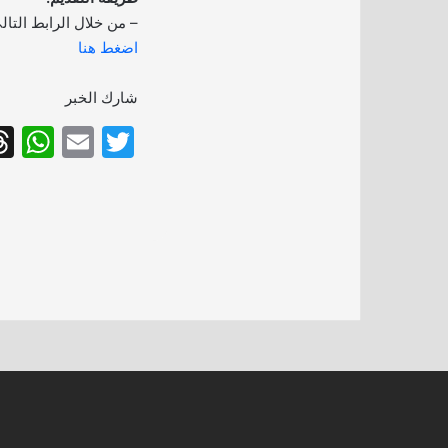
– من خلال الرابط التال
اضغط هنا
شارك الخبر
W
E
T
h
m
w
at
ai
itt
s
l
er
A
p
p