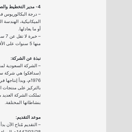
4- مدير التخطيط والصيانة:
– درجة البكالوريوس 
الميكانيكية، الهندسة ال
أو ما يعادلها.
– خبر
منها 5 سنوات على الأقل في دور إداري.
نبذة عن الشركة:
– الشركة السعودية لمنت
(سدافكو) هي شركة س
بالتركيز على منتجات الأ
تملكت الشركة العديد م
بنشاطاتها المختلفة.
موعد التقديم:
– التقديم مُتاح الآن بدأ
1447/03/28هـ الموافق 2025/09/20م.