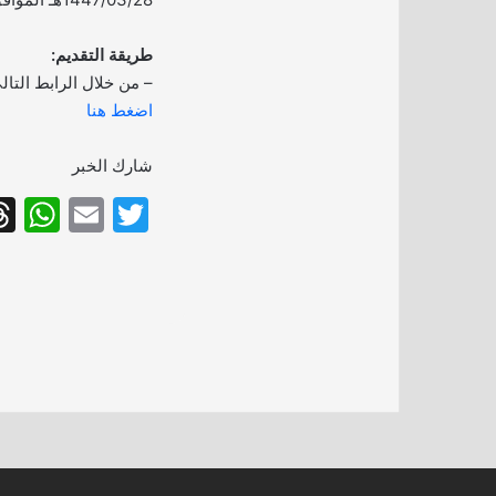
طريقة التقديم:
– من خلال الرابط التال
اضغط هنا
شارك الخبر
W
E
T
h
m
w
at
ai
itt
s
l
er
A
p
p