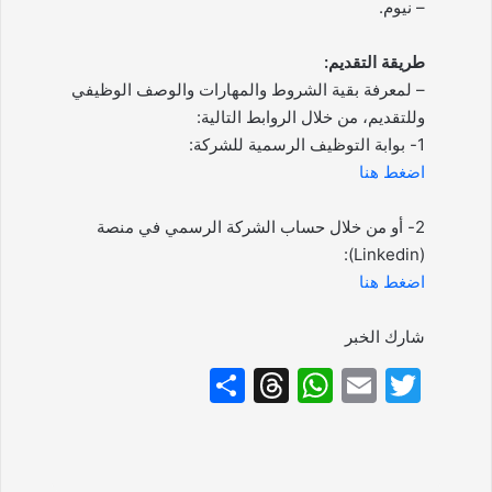
– نيوم.
طريقة التقديم:
– لمعرفة بقية الشروط والمهارات والوصف الوظيفي
وللتقديم، من خلال الروابط التالية:
1- بوابة التوظيف الرسمية للشركة:
اضغط هنا
2- أو من خلال حساب الشركة الرسمي في منصة
(Linkedin):
اضغط هنا
شارك الخبر
S
T
W
E
T
h
hr
h
m
w
ar
e
at
ai
itt
e
a
s
l
er