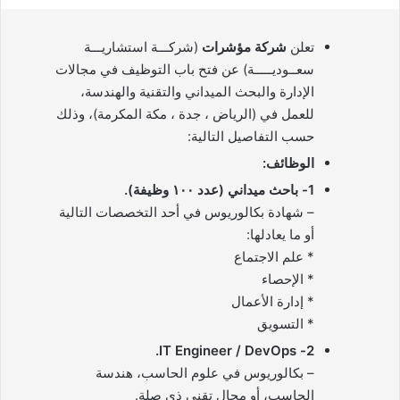
تعلن
شركة مؤشرات
(شركـــة استشاريـــة
سعــوديـــــة) عن فتح باب التوظيف في مجالات
الإدارة والبحث الميداني والتقنية والهندسة،
للعمل في (الرياض ، جدة ، مكة المكرمة)، وذلك
حسب التفاصيل التالية:
الوظائف:
1- باحث ميداني (عدد ١٠٠ وظيفة).
– شهادة بكالوريوس في أحد التخصصات التالية
أو ما يعادلها:
* علم الاجتماع
* الإحصاء
* إدارة الأعمال
* التسويق
– بكالوريوس في علوم الحاسب، هندسة
الحاسب، أو مجال تقني ذي صلة.