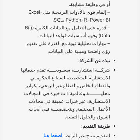
أو في وظيفة مشابهة.
– إلمام قوي بالأدوات البرمجية مثل Excel،
SQL، Python، R، Power BI.
– قدرة على التعامل مع البيانات الكبيرة (Big
Data) وفهم أساسيات قواعد البيانات.
– مهارات تحليلية قوية مع القدرة على تقديم
رؤى واضحة ومبنية على البيانات.
نبذه عن الشركة:
شركـــة استشاريـــة سعــوديـــــة تقدم خدماتها
الاستشارية المتخصصة للقطاع الحكومــي
والقطاع الخاص والقطاع غير الربحي، بكوادر
محليــــــــــة وعالمية ذات خبرة في المجالات
الاستشارية، عبر خبرات عميقة في مجالات
الأعمال المختلفة, وبتخصصيـــة فـي أبحاث
السوق والحلول التقنية.
طريقة التقديم:
التقديم متاح عبر الرابط:
اضغط هنا