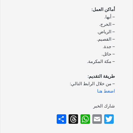
أماكن العمل:
– أبها.
– الخرج.
– الرياض.
– القصيم.
– جدة.
– حائل.
– مكة المكرمة.
طريقة التقديم:
– من خلال الرابط التالي:
اضغط هنا
شارك الخبر
S
T
W
E
T
h
hr
h
m
w