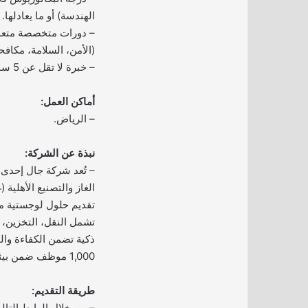
الهندسة) أو ما يعادلها.
– دورات متخصصة متعد
(الأمن، السلامة، مكافح
– خبرة لا تقل عن 5 سنوات.
أماكن العمل:
– الرياض.
نبذة عن الشركة:
– تُعد شركة جال إحدى
الغاز والتصنيع الأهلي
تقديم حلول لوجستية م
تشمل النقل، التخزين، 
ذكية تضمن الكفاءة والم
1,000 موظف ضمن بيئة عمل احترافية وديناميكية.
طريقة التقديم:
– من خلال الرابط التال