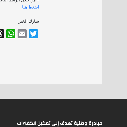
اضغط هنا
شارك الخبر
W
E
T
h
m
w
at
ai
itt
s
l
er
A
p
p
مبادرة وطنية تهدف إلى تمكين الكفاءات