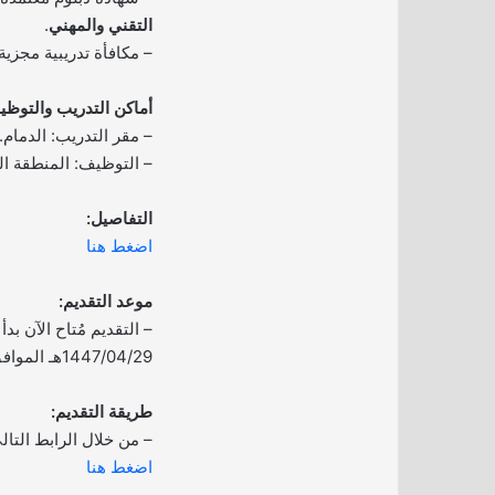
التقني والمهني
.
– مكافأة تدريبية مجزية.
أماكن التدريب والتوظي
– مقر التدريب: الدمام.
– التوظيف: المنطقة ال
التفاصيل:
اضغط هنا
موعد التقديم:
– التقديم مُتاح الآن بدأ ا
1447/04/29هـ الموافق 2025/10/21م.
طريقة التقديم:
– من خلال الرابط التال
اضغط هنا