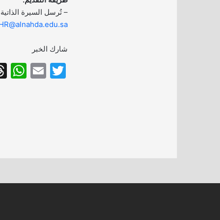
– تُرسل السيرة الذاتية 
HR@alnahda.edu.sa
شارك الخبر
W
E
T
h
m
w
at
ai
itt
s
l
er
A
p
p