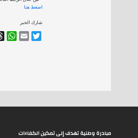
اضغط هنا
شارك الخبر
W
E
T
h
m
w
at
ai
itt
s
l
er
A
p
p
مبادرة وطنية تهدف إلى تمكين الكفاءات