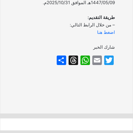
1447/05/09هـ الموافق 2025/10/31م.
طريقة التقديم:
– من خلال الرابط التالي:
اضغط هنا
شارك الخبر
S
T
W
E
T
h
hr
h
m
w
ar
e
at
ai
itt
e
a
s
l
er
d
A
s
p
p