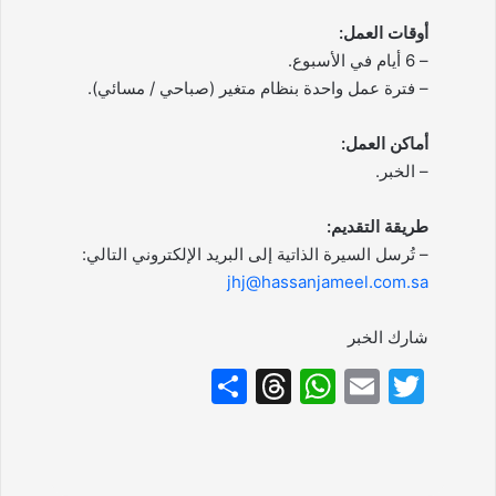
أوقات العمل:
– 6 أيام في الأسبوع.
– فترة عمل واحدة بنظام متغير (صباحي / مسائي).
أماكن العمل:
– الخبر.
طريقة التقديم:
– تُرسل السيرة الذاتية إلى البريد الإلكتروني التالي:
jhj@hassanjameel.com.sa
شارك الخبر
S
T
W
E
T
h
hr
h
m
w
ar
e
at
ai
itt
e
a
s
l
er