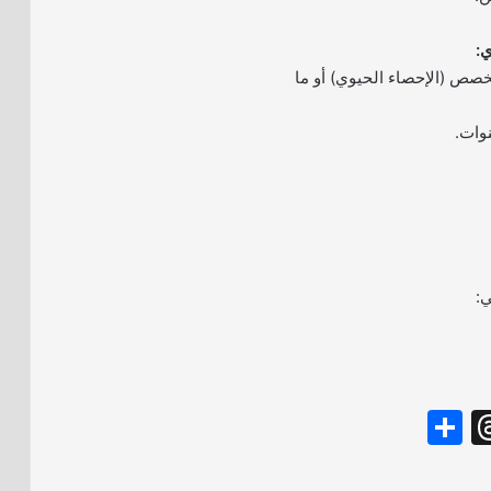
خصص (الإحصاء الحيوي) أو ما
ي:
S
T
h
hr