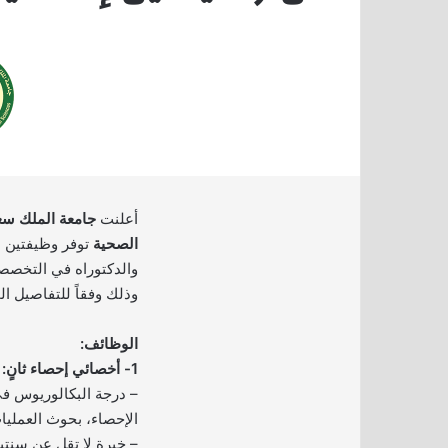
أعلنت
جامعة الملك سعو
الصحية
توفر وظيفتين ش
والدكتوراه في التخصصا
وذلك وفقاً للتفاصيل ال
الوظائف:
1- أخصائي إحصاء ثانٍ:
– درجة البكالوريوس ف
الإحصاء، بحوث العمليات)
– خبرة لا تقل عن سنتي