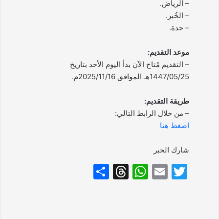
– الرياض.
– الخُبر.
– جدة.
موعد التقديم:
– التقديم مُتاح الآن بدأ اليوم الأحد بتاريخ
1447/05/25هـ الموافق 2025/11/16م.
طريقة التقديم:
– من خلال الرابط التالي:
اضغط هنا
شارك الخبر
S
T
W
E
T
h
hr
h
m
w
ar
e
at
ai
itt
e
a
s
l
er