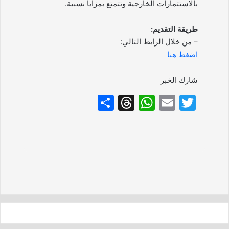
بالاستثمارات الخارجية وتتمتع بمزايا نسبية.
طريقة التقديم:
– من خلال الرابط التالي:
اضغط هنا
شارك الخبر
S
T
W
E
T
h
hr
h
m
w
ar
e
at
ai
itt
e
a
s
l
er
d
A
s
p
p