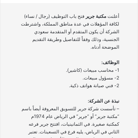
أعلنت
مكتبة جرير
فتح باب التوظيف (رجال / نساء)
لكافة المؤهلات في عدة مناطق المملكة، واشترطت
الشركة أن يكون المتقدم أو المتقدمة سعودي
الجنسية، وذلك وفقاً للتفاصيل وطريقة التقديم
الموضحة أدناه.
الوظائف:
1- محاسب مبيعات (كاشير).
2- مسؤول مبيعات.
2- فني صيانة هواتف ذكية.
نبذة عن الشركة:
– تأسست شركة جرير للتسويق المعروفة أيضاً باسم
“مكتبة جرير” أو “جرير” في الرياض عام 1974م
كمكتبة صغيرة. في الثمانينيات، افتتح جرير فرعه
الثاني في الرياض، يليه فرع في التسعينات. تعتبر