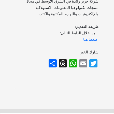
شركة جرير رائدة في الشرق الأوسط في مجال
منتجات تكنولوجيا المعلومات الاستهلاكية
والإلكترونيات واللوازم المكتبية والكتب.
طريقة التقديم:
– من خلال الرابط التالي:
اضغط هنا
شارك الخبر
S
T
W
E
T
h
hr
h
m
w
ar
e
at
ai
itt
e
a
s
l
er
d
A
s
p
p