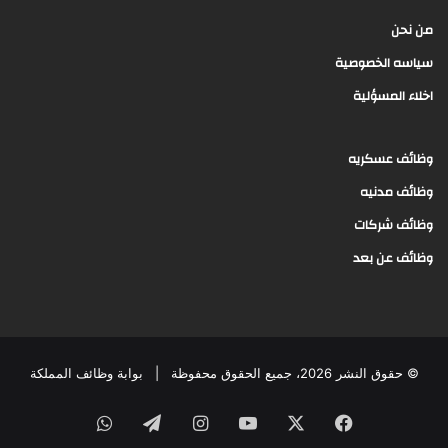
من نحن
سياسه الخصوصية
اخلاء المسؤلية
وظائف عسكريه
وظائف مدنيه
وظائف شركات
وظائف عن بعد
© حقوق النشر 2026، جميع الحقوق محفوظة |
بوابة وظائف المملكة
فيسبوك
‫X
‫YouTube
انستقرام
تيلقرام
واتساب