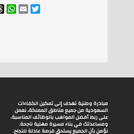
W
E
T
h
m
w
at
ai
itt
s
l
er
A
p
p
مبادرة وطنية تهدف إلى تمكين الكفاءات
السعودية من جميع مناطق المملكة، نعمل
على ربط أفضل المواهب بالوظائف المناسبة،
ومساعدتك في بناء مسيرة مهنية ناجحة.
نؤمن بأن الجميع يستحق فرصة عادلة للنجاح.