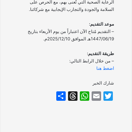
الرعاية الصحية التي تُعنى بهم، مع الحرص على
السلامة والجودة والتجارب الإيجابية مع شركائنا.
موعد التقديم:
– التقديم مُتاح الآن اعتباراً من يوم الأربعاء بتاريخ
1447/06/19هـ الموافق 2025/12/10م.
طريقة التقديم:
– من خلال الرابط التالي:
اضغط هنا
شارك الخبر
S
T
W
E
T
h
hr
h
m
w
ar
e
at
ai
itt
e
a
s
l
er