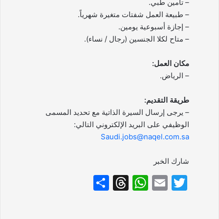
– تأمين طبي.
– طبيعة العمل شفتات متغيرة شهرياً.
– إجازة أسبوعية يومين.
– متاح لكلا الجنسين (رجال / نساء).
مكان العمل:
– الرياض.
طريقة التقديم:
– يرجى إرسال السيرة الذاتية مع تحديد المسمى
الوظيفي على البريد الإلكتروني التالي:
Saudi.jobs@naqel.com.sa
شارك الخبر
S
T
W
E
T
h
hr
h
m
w
ar
e
at
ai
itt