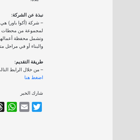
نبذة عن الشركة:
– شركة (أكوا باور) هي
لمجموعة من محطات تولي
والبناء أو في مراحل مت
طريقة التقديم:
– من خلال الرابط التال
اضغط هنا
شارك الخبر
W
E
T
h
m
w
at
ai
itt
s
l
er