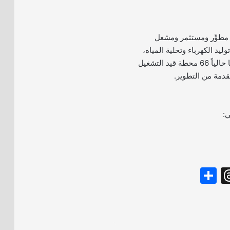
 مطوِّر ومستثمر ومشغل
د الكهرباء وتحلية المياه،
وتشمل محفظة أعمالها حالياً 66 محطة قيد التشغيل
قدمة من التطوير.
ي:
S
T
h
hr
ar
e
e
a