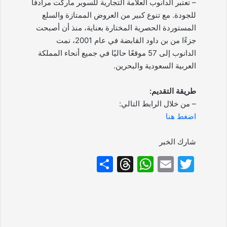
– تعتبر الدانوب العلامة التجارية للسوبر ماركت مرادفاً
للجودة. مع تنوع كبير من العروض الممتازة والسلع
المستوردة الحصرية المختارة بعناية، منذ أن أصبحت
جزءًا من بن داود القابضة في عام 2001، نمت
الدانوب إلى 57 موقعًا حاليًا في جميع أنحاء المملكة
العربية السعودية والبحرين.
طريقة التقديم:
– من خلال الرابط التالي:
اضغط هنا
شارك الخبر
S
T
W
E
T
h
hr
h
m
w
ar
e
at
ai
itt
e
a
s
l
er