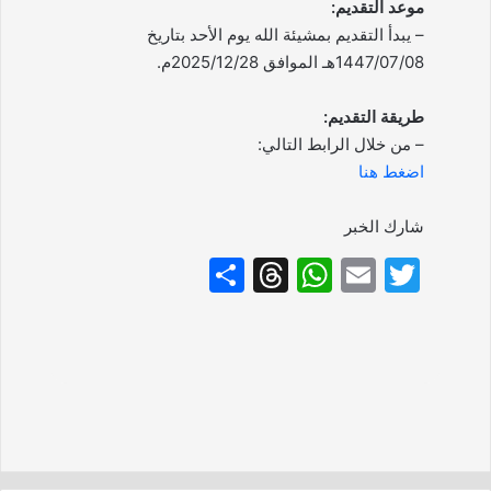
موعد التقديم:
– يبدأ التقديم بمشيئة الله يوم الأحد بتاريخ
1447/07/08هـ الموافق 2025/12/28م.
طريقة التقديم:
– من خلال الرابط التالي:
اضغط هنا
شارك الخبر
S
T
W
E
T
h
hr
h
m
w
ar
e
at
ai
itt
e
a
s
l
er
d
A
s
p
p