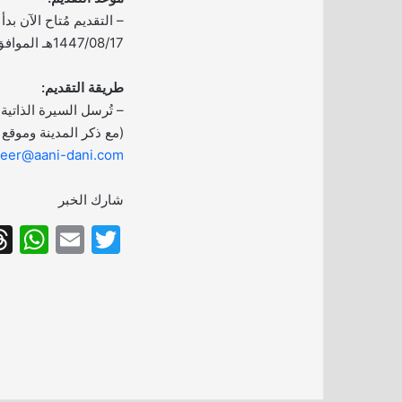
– التقديم مُتاح الآن بد
1447/08/17هـ الموافق 2026/02/05م.
طريقة التقديم:
– تُرسل السيرة الذاتية 
(مع ذكر المدينة وموقع 
reer@aani-dani.com
شارك الخبر
W
E
T
h
m
w
at
ai
itt
s
l
er
A
p