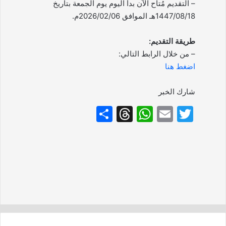
– التقديم مُتاح الآن بدأ اليوم يوم الجمعة بتاريخ
1447/08/18هـ الموافق 2026/02/06م.
طريقة التقديم:
– من خلال الرابط التالي:
اضغط هنا
شارك الخبر
S
T
W
E
T
h
hr
h
m
w
ar
e
at
ai
itt
e
a
s
l
er
d
A
s
p
p