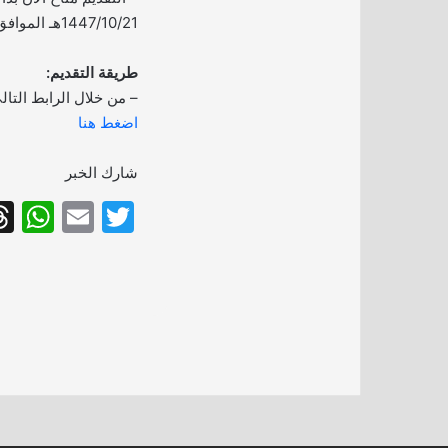
1447/10/21هـ الموافق 2026/04/09م.
طريقة التقديم:
– من خلال الرابط التال
اضغط هنا
شارك الخبر
W
E
T
h
m
w
at
ai
itt
s
l
er
A
p
p