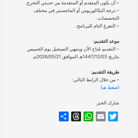
– أن يكون المتقدم أو المتقدمة من حديثي التخرج.
– درجة البكالوريوس أو الماجستير في مختلف
التخصصات.
– التفرغ التام للبرنامج.
موعد التقديم:
– التقديم مُتاح الآن وينتهي التسجيل يوم الخميس
بتاريخ 1447/12/03هـ الموافق 2026/05/21م.
طريقة التقديم:
– من خلال الرابط التالي:
اضغط هنا
شارك الخبر
S
T
W
E
T
h
hr
h
m
w
ar
e
at
ai
itt