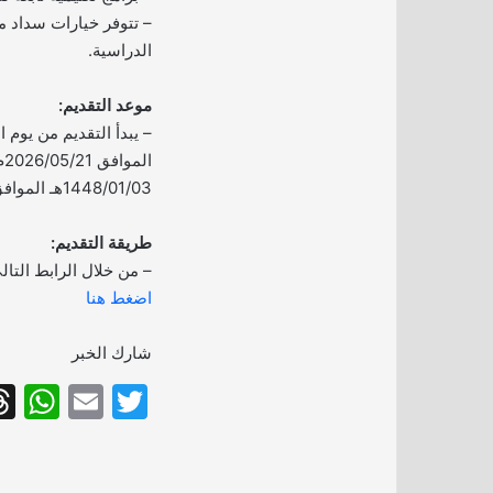
– تتوفر خيارات سداد م
الدراسية.
موعد التقديم:
ال
1448/01/03هـ الموافق 2026/06/18م.
طريقة التقديم:
– من خلال الرابط التال
اضغط هنا
شارك الخبر
W
E
T
h
m
w
at
ai
itt