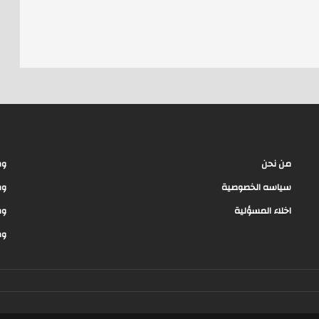
e
a
d
s
من نحن
وظ
سياسه الخصوصية
وظ
اخلاء المسؤلية
وظ
وظ