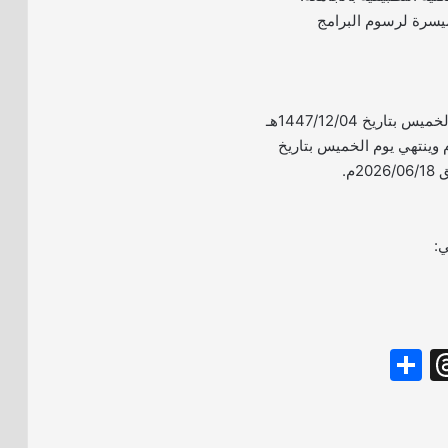
يسرة لرسوم البرامج
– يبدأ التقديم من يوم الخميس بتاريخ 1447/12/04هـ
موافق 2026/05/21م وينتهي يوم الخميس بتاريخ
ي:
S
T
h
hr
ar
e