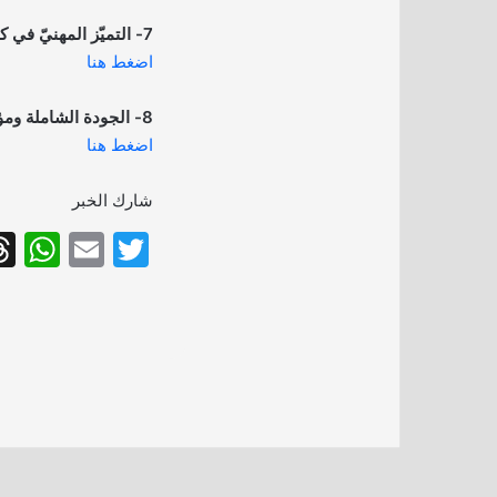
7- التميّز المهنيّ في كتابة التقرير الإداري:
اضغط هنا
8- الجودة الشاملة ومؤشرات الأداء المؤسسي:
اضغط هنا
شارك الخبر
W
E
T
h
m
w
at
ai
itt
s
l
er
A
p
p