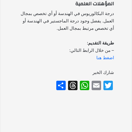
المؤهلات العلمية
درجة البكالوريوس في الهندسة أو أي تخصص بمجال
العمل. يفضل وجود درجة الماجستير في الهندسة أو
أي تخصص مرتبط بمجال العمل.
طريقة التقديم:
– من خلال الرابط التالي:
اضغط هنا
شارك الخبر
S
T
W
E
T
h
hr
h
m
w
ar
e
at
ai
itt
e
a
s
l
er
d
A