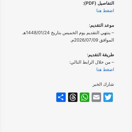
التفاصيل (PDF):
اضغط هنا
موعد التقديم:
– ينتهي التقديم يوم الخميس بتاريخ 1448/01/24هـ
الموافق 2026/07/09م.
طريقة التقديم:
– من خلال الرابط التالي:
اضغط هنا
شارك الخبر
S
T
W
E
T
h
hr
h
m
w
ar
e
at
ai
itt
e
a
s
l
er