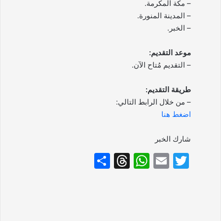
– مكة المكرمة.
– المدينة المنورة.
– الخبر.
موعد التقديم:
– التقديم مُتاح الآن.
طريقة التقديم:
– من خلال الرابط التالي:
اضغط هنا
شارك الخبر
S
T
W
E
T
h
hr
h
m
w
ar
e
at
ai
itt
e
a
s
l
er