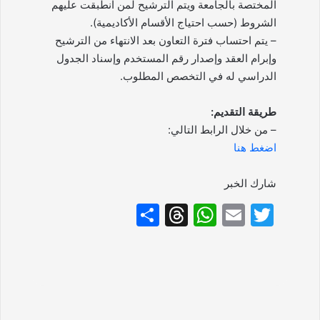
المختصة بالجامعة ويتم الترشيح لمن انطبقت عليهم
الشروط (حسب احتياج الأقسام الأكاديمية).
– يتم احتساب فترة التعاون بعد الانتهاء من الترشيح
وإبرام العقد وإصدار رقم المستخدم وإسناد الجدول
الدراسي له في التخصص المطلوب.
طريقة التقديم:
– من خلال الرابط التالي:
اضغط هنا
شارك الخبر
S
T
W
E
T
h
hr
h
m
w
ar
e
at
ai
itt
e
a
s
l
er
d
A